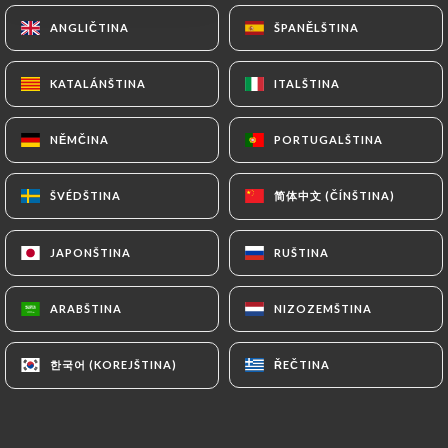
ANGLIČTINA
ANGLIČTINA
ŠPANĚLŠTINA
ŠPANĚLŠTINA
CS
NABÍDKA
KATALÁNŠTINA
KATALÁNŠTINA
ITALŠTINA
ITALŠTINA
NĚMČINA
NĚMČINA
PORTUGALŠTINA
PORTUGALŠTINA
/
DOMŮ
GALERIE
简体中文 (ČÍNŠTINA)
简体中文 (ČÍNŠTINA)
ŠVÉDŠTINA
ŠVÉDŠTINA
Galerie
JAPONŠTINA
JAPONŠTINA
RUŠTINA
RUŠTINA
ARABŠTINA
ARABŠTINA
NIZOZEMŠTINA
NIZOZEMŠTINA
한국어 (KOREJŠTINA)
한국어 (KOREJŠTINA)
ŘEČTINA
ŘEČTINA