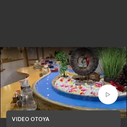
ERIE
ENZE
ÍDKA
SK
TAKT
VIDEO OTOYA