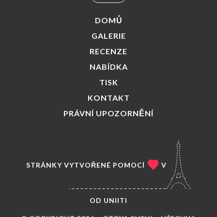
DOMŮ
GALERIE
RECENZE
NABÍDKA
TISK
KONTAKT
PRÁVNÍ UPOZORNĚNÍ
STRÁNKY VYTVOŘENÉ POMOCÍ
V
OD
UNIITI