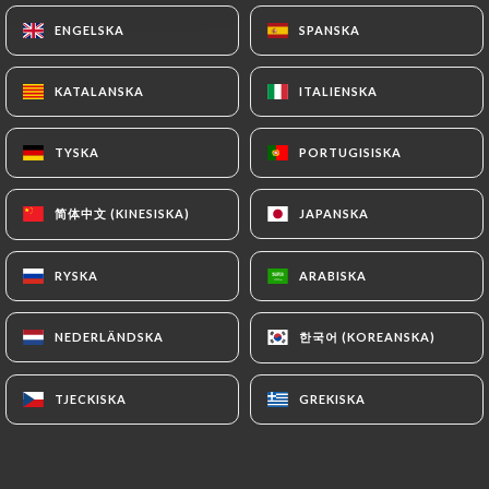
ENGELSKA
ENGELSKA
SPANSKA
SPANSKA
SV
MENY
KATALANSKA
KATALANSKA
ITALIENSKA
ITALIENSKA
TYSKA
TYSKA
PORTUGISISKA
PORTUGISISKA
/
HEM
GALLERI
简体中文 (KINESISKA)
简体中文 (KINESISKA)
JAPANSKA
JAPANSKA
Galleri
RYSKA
RYSKA
ARABISKA
ARABISKA
한국어 (KOREANSKA)
한국어 (KOREANSKA)
NEDERLÄNDSKA
NEDERLÄNDSKA
TJECKISKA
TJECKISKA
GREKISKA
GREKISKA