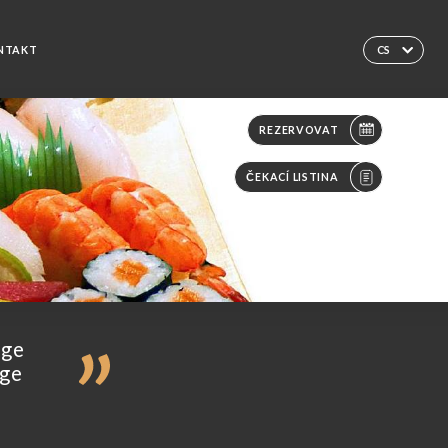
NTAKT
CS
REZERVOVAT
ČEKACÍ LISTINA
uge
uge