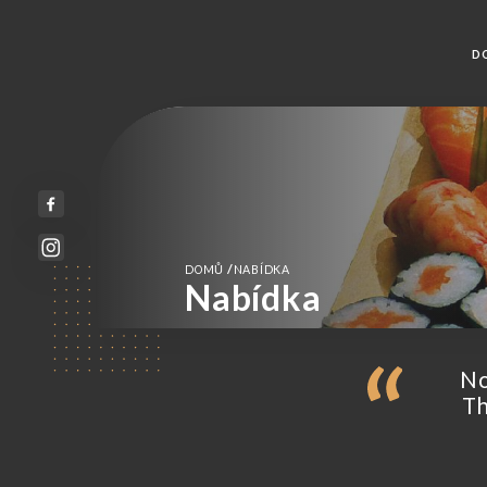
D
/
DOMŮ
NABÍDKA
Nabídka
No
Th