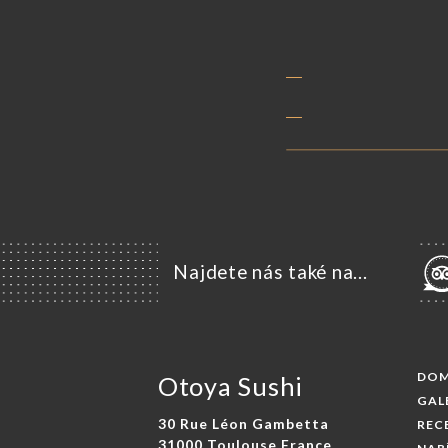
Najdete nás také na...
DO
Otoya Sushi
GAL
30 Rue Léon Gambetta
REC
31000 Toulouse France