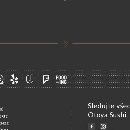
Sledujte vše
MŮ
Otoya Sushi
ERIE
ENZE