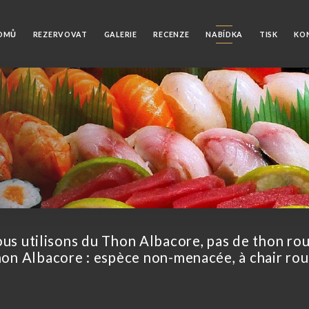
OMŮ
REZERVOVAT
GALERIE
RECENZE
NABÍDKA
TISK
KO
us utilisons du Thon Albacore, pas de thon ro
on Albacore : espèce non-menacée, à chair ro