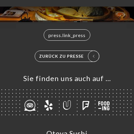
ART
press.link_press
VIEREN
ERIE
ZURÜCK ZU PRESSE
RTUNG
NÜ
Sie finden uns auch auf …
SSE
TAKT
Otoya Sushi