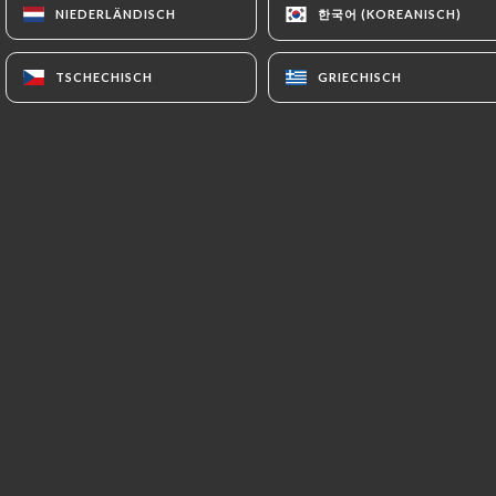
한국어 (KOREANISCH)
한국어 (KOREANISCH)
NIEDERLÄNDISCH
NIEDERLÄNDISCH
DE
MENÜ
TSCHECHISCH
TSCHECHISCH
GRIECHISCH
GRIECHISCH
/
START
PRESSEDETAILS
Pressedetails