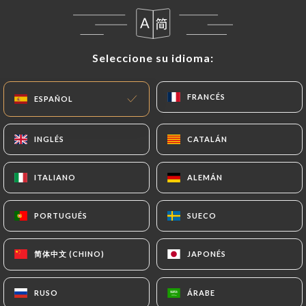
ES
MENÚ
Seleccione su idioma:
Seleccione su idioma:
FRANCÉS
FRANCÉS
ESPAÑOL
ESPAÑOL
/
INICIO
RESEÑAS
INGLÉS
INGLÉS
CATALÁN
CATALÁN
Reseñas
ITALIANO
ITALIANO
ALEMÁN
ALEMÁN
PORTUGUÉS
PORTUGUÉS
SUECO
SUECO
89 Reseñas sobre Uniiti
简体中文 (CHINO)
简体中文 (CHINO)
JAPONÉS
JAPONÉS
4.2 / 5
RUSO
RUSO
ÁRABE
ÁRABE
Marinella