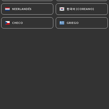
한국어 (COREANO)
한국어 (COREANO)
NEERLANDÉS
NEERLANDÉS
Valoración de Régine B.
R
CHECO
CHECO
GRIEGO
GRIEGO
5/5
Ambiance originale avec les sushis
présentés dans des petits bateaux qui
passent devant vous sur une petite rivière
et que vous prenez au passage. Très bonne
qualité culinaire.
11/06/2026
•
06:30
Valoración de Rémi D.
R
5/5
10/06/2026
•
12:52